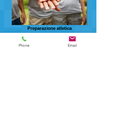
Preparazione atletica
Phone
Email
Corsi speciali
STAGIONE
2025.2026
INIZIO CORSI
: 22 SETTEMBRE 2025